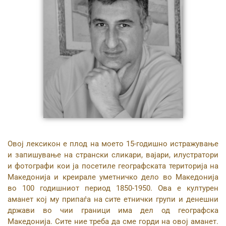
Овој лексикон е плод на моето 15-годишно истражување
и запишување на странски сликари, вајари, илустратори
и фотографи кои ја посетиле географската територија на
Македонија и креирале уметничко дело во Македонија
во 100 годишниот период 1850-1950. Ова е културен
аманет кој му припаѓа на сите етнички групи и денешни
држави во чии граници има дел од географска
Македонија. Сите ние треба да сме горди на овој аманет.