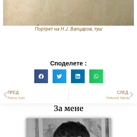
Портрет на Н.Ј. Вапцаров, туш
Споделете :
ПРЕД.
СЛЕД.
Petrov Ivan
Petković Nikola
За мене