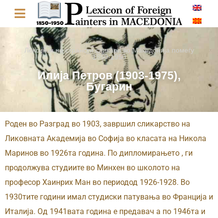
Лексикон на странски сликари во Македонија помеѓу
1850-1950
Илија Петров (1903-1975),
Бугарин
Роден во Разград во 1903, завршил сликарство на
Ликовната Академија во Софија во класата на Никола
Маринов во 1926та година. По дипломирањето , ги
продолжува студиите во Минхен во школото на
професор Хаинрих Ман во периодод 1926-1928. Во
1930тите години имал студиски патувања во Франција и
Италија. Од 1941вата година е предавач а по 1946та и