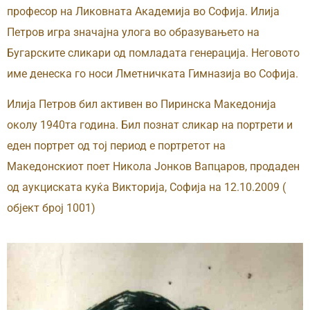
професор на Ликовната Академија во Софија. Илија
Петров игра значајна улога во образувањето на
Бугарските сликари од помладата генерација. Неговото
име денеска го носи Лметничката Гимназија во Софија.
Илија Петров бил активен во Пиринска Македонија
околу 1940та година. Бил познат сликар на портрети и
еден портрет од тој период е портретот на
Македонскиот поет Никола Јонков Вапцаров, продаден
од аукциската куќа Викторија, Софија на 12.10.2009 (
објект број 1001)