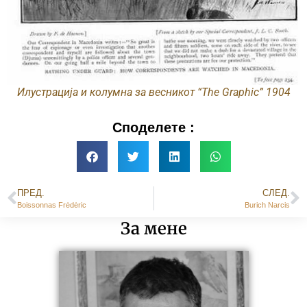
Илустрација и колумна за весникот “The Graphic” 1904
Споделете :
ПРЕД.
СЛЕД.
Boissonnas Frėdėric
Burich Narcis
За мене