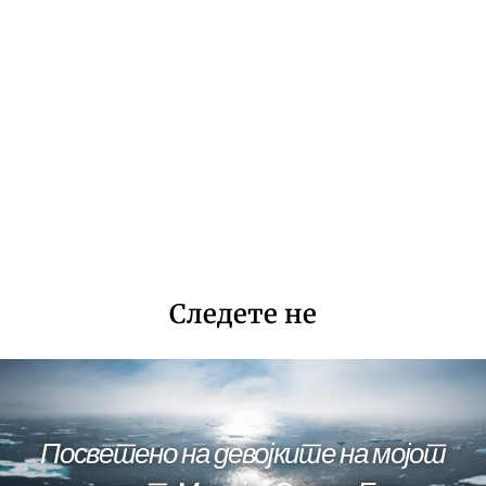
Следете не
Посветено на девојките на мојот