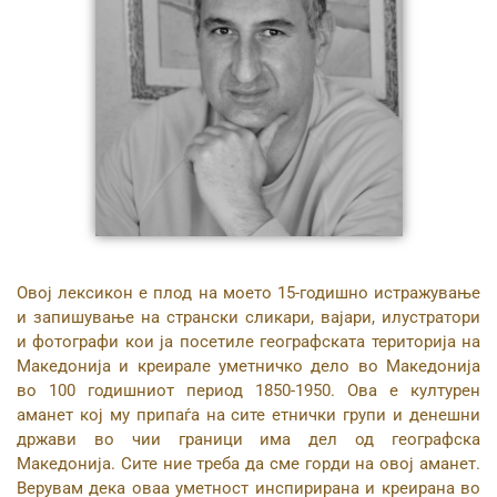
Овој лексикон е плод на моето 15-годишно истражување
и запишување на странски сликари, вајари, илустратори
и фотографи кои ја посетиле географската територија на
Македонија и креирале уметничко дело во Македонија
во 100 годишниот период 1850-1950. Ова е културен
аманет кој му припаѓа на сите етнички групи и денешни
држави во чии граници има дел од географска
Македонија. Сите ние треба да сме горди на овој аманет.
Верувам дека оваа уметност инспирирана и креирана во