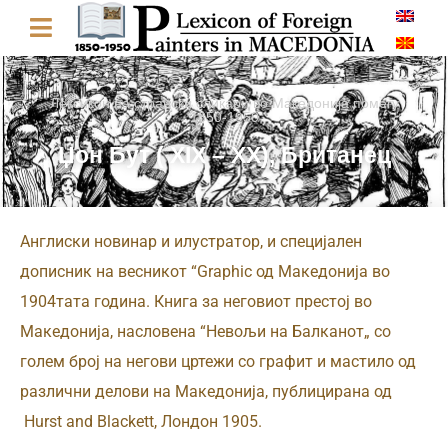
Лексикон на странски сликари во Македонија помеѓу
1850-1950
Џон Бут ( XIX – XX), Британец
Англиски новинар и илустратор, и специјален
дописник на весникот “Graphic од Македонија во
1904тата година. Книга за неговиот престој во
Македонија, насловена “Невољи на Балканот„ со
голем број на негови цртежи со графит и мастило од
различни делови на Македонија, публицирана од
Hurst and Blackett, Лондон 1905.