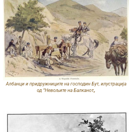
Албанци и придружниците на господин Бут, илустрација
од “Невољите на Балканот„