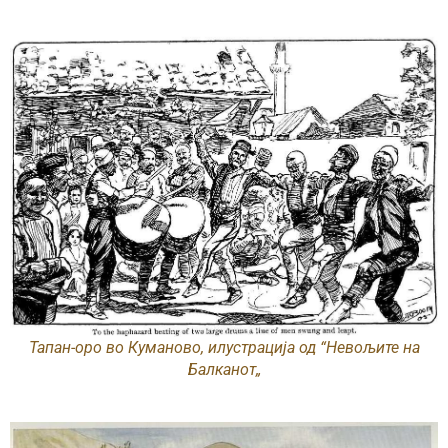
Тапан-оро во Куманово, илустрација од “Невољите на
Балканот„