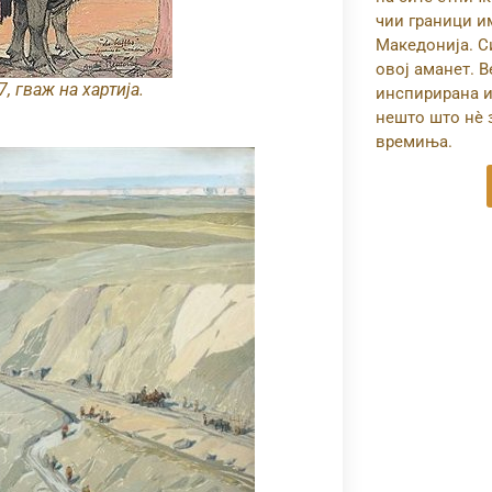
чии граници и
Македонија. Си
овој аманет. 
, гваж на хартија.
инспирирана и
нешто што нѐ 
времиња.