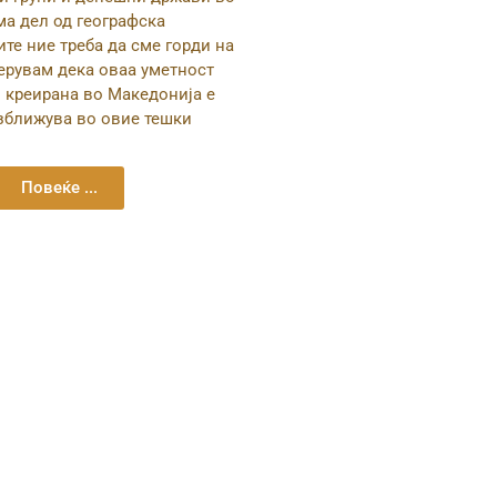
ма дел од географска
те ние треба да сме горди на
Верувам дека оваа уметност
 креирана во Македонија е
зближува во овие тешки
Повеќе ...