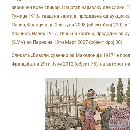
званичен воен сликар. Нацртал најмалку две слики: “
Гумиџе 1916„ гваш на хартија, продадена од аукцискат
Париз, Франција на 2ри Јуни 2008 (објект број 220), 
планина, Извор 1917„ гваш на хартија, продаден од а
(S.V.V) во Париз на 18ти Март 2007 (објект број 30).
Сликата „Биволи, сувенир од Македонија 1917“ е про
Франција, на 29ти Јуни 2012 (објект 75), на авторот н