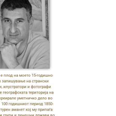
 е плод на моето 15-годишно
и запишување на странски
ри, илустратори и фотографи
е географската територија на
креирале уметничко дело во
 100 годишниот период 1850-
лтурен аманет кој му припаѓа
ки групи и денешни држави во