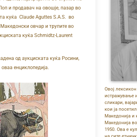
Поп и продавач на овошје, пазар во
а куќа Claude Aguttes S.A.S. во
и “Македонски овчар и трупите во
укциската куќа Schmidtz-Laurent
дадена од аукциската куќа Росини,
а оваа енциклопедија.
Овој лексикон
истражување 
сликари, ваја
кои ја посетил
Македонија и 
Македонија во
1950. Ова е ку
на сите етнич