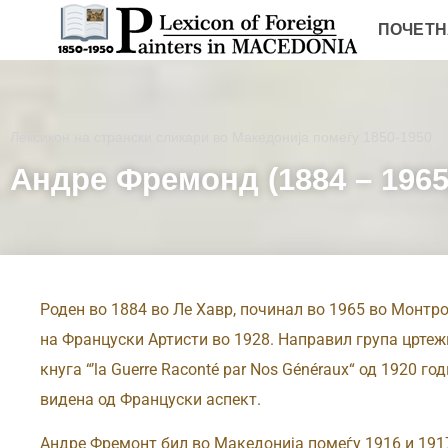
ПОЧЕТН
Лексикон на странски сликари во Македонија помеѓу 1850-1950
Андре Фремонд (1884 – 1965
Роден во 1884 во Ле Хавр, починал во 1965 во Монтр
на Француски Артисти во 1928. Направил група црте
кнуга “’la Guerre Raconté par Nos Généraux“ од 1920 г
видена од Француски аспект.
Андре Фремонт бил во Македонија помеѓу 1916 и 1917