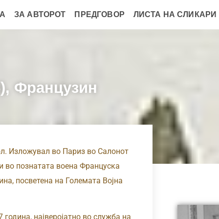
А
ЗА АВТОРОТ
ПРЕДГОВОР
ЛИСТА НА СЛИКАРИ
), Французин
ол. Изложувал во Париз во Салонот
жи во познатата воена Француска
одина, посветена на Големата Војна
 година, најверојатно во служба на