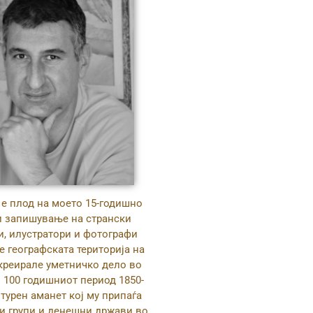
 е плод на моето 15-годишно
и запишување на странски
ри, илустратори и фотографи
е географската територија на
креирале уметничко дело во
 100 годишниот период 1850-
лтурен аманет кој му припаѓа
ки групи и денешни држави во