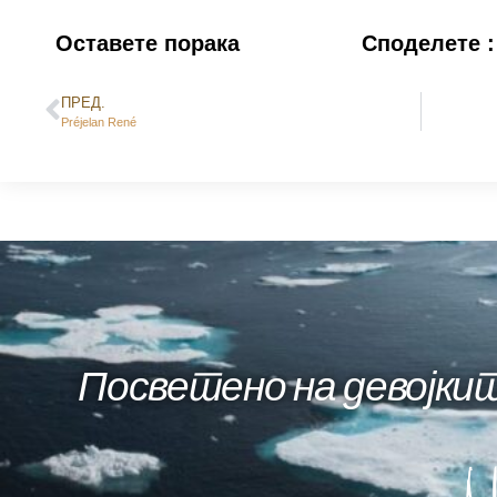
Оставете порака
Споделете :
ПРЕД.
Préjelan René
Посветено на девојкит