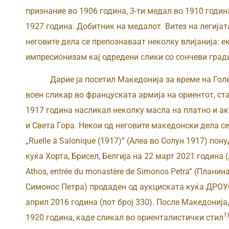
признание во 1906 година, 3-ти медал во 1910 година
1927 година. Добитник на медалот Витез на легијата
неговите дела се препознаваат неколку влијанија: е
импресионизам кај одредени слики со сончеви град
Дарие ја посетил Македонија за време на Голема
воен сликар во француската армија на ориентот, ст
1917 година насликал неколку масла на платно и ак
и Света Гора. Некои од неговите македонски дела с
„Ruelle à Salonique (1917)” (Алеа во Солун 1917) по
куќа Хорта, Брисел, Белгија на 22 март 2021 година (
Athos, entrée du monastère de Simonos Petra“ (Плани
Симонос Петра) продаден од аукциската куќа ДРОУ
април 2016 година (лот број 330). После Македонија
1)
1920 година, каде сликал во ориенталистички стил