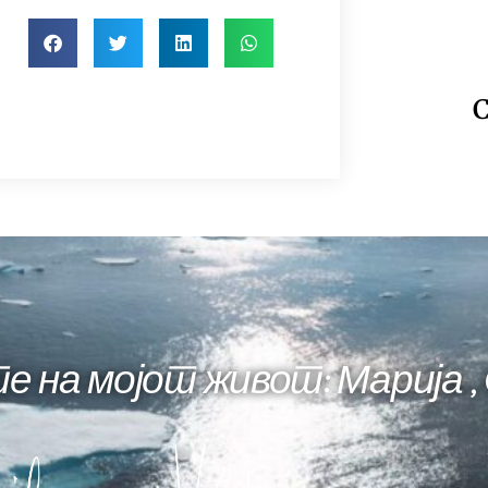
С
е на мојот живот: Марија ,