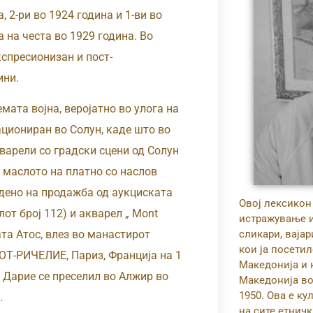
, 2-ри во 1924 година и 1-ви во
 на честа во 1929 година. Во
кспресионизан и пост-
ини.
та војна, веројатно во улога на
ациониран во Солун, каде што во
варели со градски сцени од Солун
е маслото на платно со наслов
нудено на продажба од аукциската
Овој лексикон
лот број 112) и акварел „ Mont
истражување 
ната Атос, влез во манастирот
сликари, ваја
кои ја посетил
ОТ-РИЧЕЛИЕ, Париз, Франција на 1
Македонија и 
, Дарие се преселил во Алжир во
Македонија во
1950. Ова е ку
.
на сите етнич