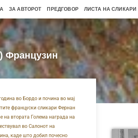
А
ЗА АВТОРОТ
ПРЕДГОВОР
ЛИСТА НА СЛИКАРИ
8) Французин
дина во Бордо и почина во мај
натите француски сликари Фернан
е на втората Голема награда на
чествувал во Салонот на
дина, каде што добил почесно