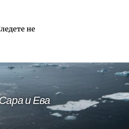
ледете не
 Сара и Ева