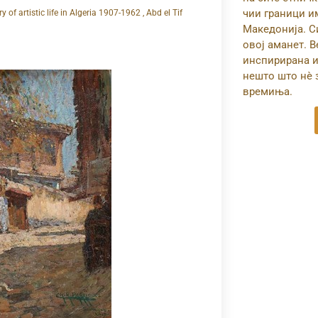
чии граници и
of artistic life in Algeria 1907-1962 , Abd el Tif
Македонија. Си
овој аманет. 
инспирирана и
нешто што нѐ 
времиња.