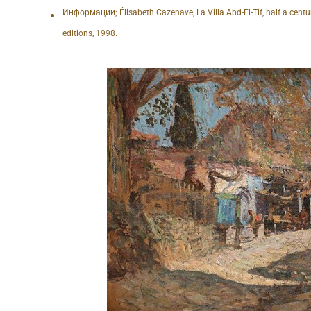
Информации; Élisabeth Cazenave, La Villa Abd-El-Tif, half a century 
editions, 1998.