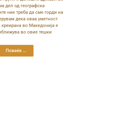
ма дел од географска
те ние треба да сме горди на
Верувам дека оваа уметност
 креирана во Македонија е
зближува во овие тешки
Повеќе ...