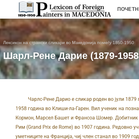
ПОЧЕТН
Лексикон на странски сликари во Македонија помеѓу 1850-1950
Шарл-Рене Дарие (1879-195
Чарлс-Рене Дарио е сликар роден во јули 1879 го
1958 година во Клиши-ла-Гарен. Bил ученик на поз
Кормон, Марсел Башет и Франсоа Шомер. Добитник 
Рим (Grand Prix de Rome) во 1907 година. Редовно у
уметниците на Франција, чиј член станал во 1909 го