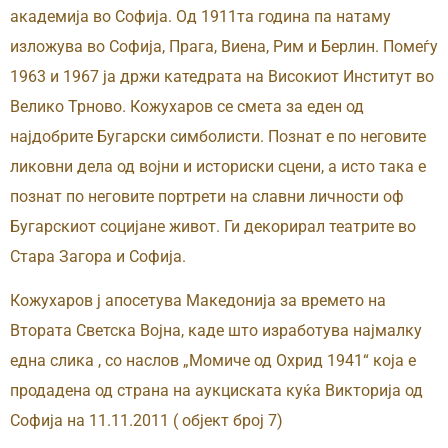
академија во Софија. Од 1911та година па натаму
изложува во Софија, Прага, Виена, Рим и Берлин. Помеѓу
1963 и 1967 ја држи катедрата на Високиот Институт во
Велико Трново. Кожухаров се смета за еден од
најдобрите Бугарски симболисти. Познат е по неговите
ликовни дела од војни и историски сцени, а исто така е
познат по неговите портрети на славни личности оф
Бугарскиот социјане живот. Ги декорирал театрите во
Стара Загора и Софија.
Кожухаров ј апосетува Македонија за времето на
Втората Светска Војна, каде што изработува најмалку
една слика , со наслов „Момиче од Охрид 1941“ која е
продадена од страна на аукциската куќа Викторија од
Софија на 11.11.2011 ( објект број 7)