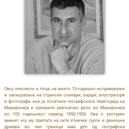
Овој лексикон е плод на моето 15-годишно истражување
и запишување на странски сликари, вајари, илустратори
и фотографи кои ја посетиле географската територија на
Македонија и креирале уметничко дело во Македонија
во 100 годишниот период 1850-1950. Ова е културен
аманет кој му припаѓа на сите етнички групи и денешни
држави во чии граници има дел од географска