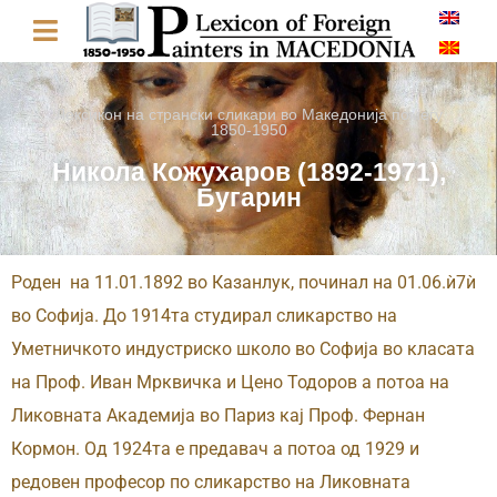
Лексикон на странски сликари во Македонија помеѓу
1850-1950
Никола Кожухаров (1892-1971),
Бугарин
Роден на 11.01.1892 во Казанлук, починал на 01.06.ѝ7ѝ
во Софија. До 1914та студирал сликарство на
Уметничкото индустриско школо во Софија во класата
на Проф. Иван Мрквичка и Цено Тодоров а потоа на
Ликовната Академија во Париз кај Проф. Фернан
Кормон. Од 1924та е предавач а потоа од 1929 и
редовен професор по сликарство на Ликовната