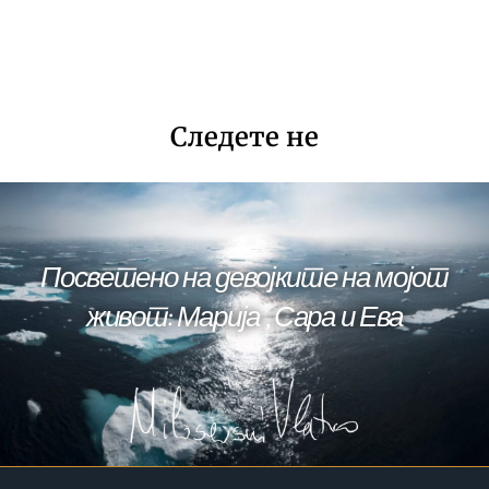
Следете не
Посветено на девојките на мојот
живот: Марија , Сара и Ева