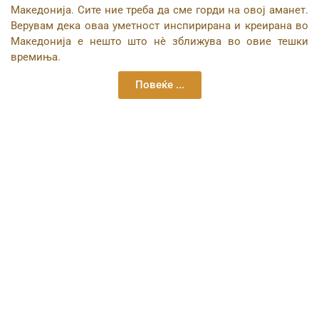
Македонија. Сите ние треба да сме горди на овој аманет.
Верувам дека оваа уметност инспирирана и креирана во
Македонија е нешто што нѐ зближува во овие тешки
времиња.
Повеќе ...