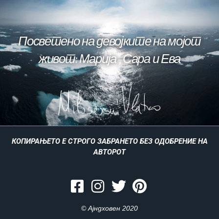
Посветено на девојките на мојот
живот: Марија , Сара и Ева
КОПИРАЊЕТО Е СТРОГО ЗАБРАНЕТО БЕЗ ОДОБРЕНИЕ НА
АВТОРОТ
© Ајндховен 2020