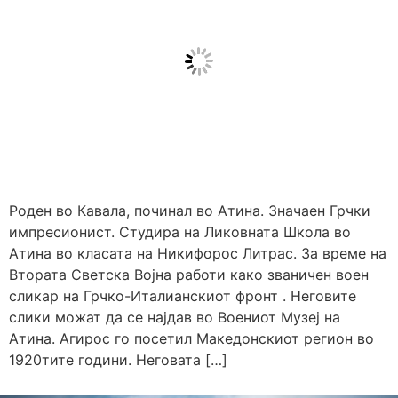
Роден во Кавала, починал во Атина. Значаен Грчки
импресионист. Студира на Ликовната Школа во
Атина во класата на Никифорос Литрас. За време на
Втората Светска Војна работи како званичен воен
сликар на Грчко-Италианскиот фронт . Неговите
слики можат да се најдав во Воениот Музеј на
Атина. Агирос го посетил Македонскиот регион во
1920тите години. Неговата […]