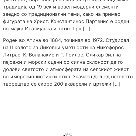
традиција од 19 век и вовел модерни елементи
заедно со традиционални теми, како на пример
фигурата на Христ. Константинос Партенис е роден
во мајка Италијанка и татко Грк […]
Роден во Атина во 1884, починал во 1972. Студирал
на Школото за Ликовни уметности на Никефорос
Литрас, К. Воланакис и Г. Роилос. Сликар бил на
пејсажи и морски сцени со силна склоност да го
долови светлото и атмосферата на селскиот живот
во импресионистички стил. Значаен дел од неговото
творештво се скоро 200 акварели и цртежи […]