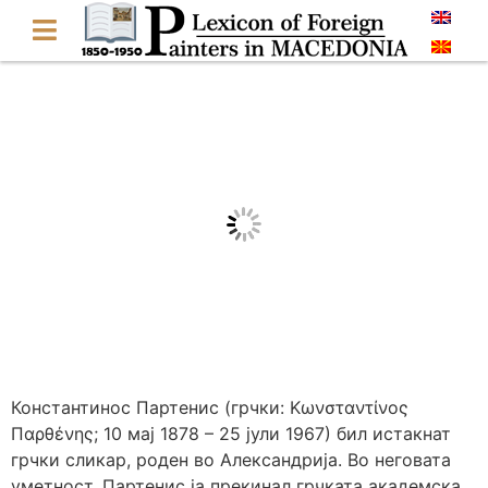
Константинос Партенис (грчки: Κωνσταντίνος
Παρθένης; 10 мај 1878 – 25 јули 1967) бил истакнат
грчки сликар, роден во Александрија. Во неговата
уметност, Партенис ја прекинал грчката академска