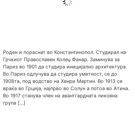
Роден и пораснат во Константинопол. Студирал на
Грчкиот Православен Колеџ Фанар. Заминува за
Париз во 1901 да студира иницијално архитектура.
Во Париз одлучува да студира уметност, се до
1908та, под водство на Хенри Мартин. Во 1913 се
враќа во Грција, најпрво во Солун а потоа во Атина.
Во 1917 станува член на авантгардната ликовна
група […]